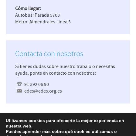
Cómo llegar:
Autobus: Parada 5703
Metro: Almendrales, línea 3
Contacta con nosotros
Si tienes dudas sobre nuestro trabajo o necesitas
ayuda, ponte en contacto con nosotros:
91 392 06 90
edes@edes.org.es
Utilizamos cookies para ofrecerte la mejor experiencia en
nuestra web.
Mapa Web
Accesibilidad
Política de
Puedes aprender más sobre qué cookies utilizamos o