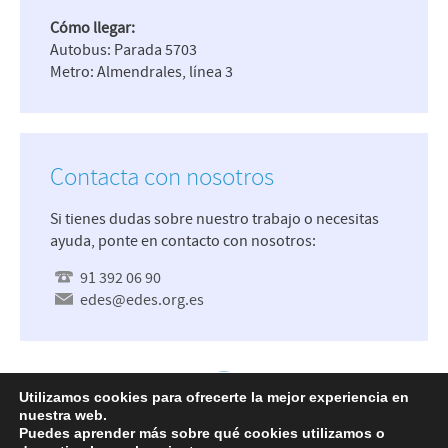
Cómo llegar:
Autobus: Parada 5703
Metro: Almendrales, línea 3
Contacta con nosotros
Si tienes dudas sobre nuestro trabajo o necesitas
ayuda, ponte en contacto con nosotros:
91 392 06 90
edes@edes.org.es
Utilizamos cookies para ofrecerte la mejor experiencia en
nuestra web.
Mapa Web
Accesibilidad
Política de
Puedes aprender más sobre qué cookies utilizamos o