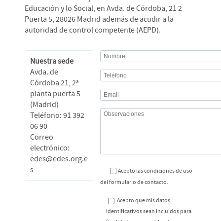
Educación y lo Social, en Avda. de Córdoba, 21 2
Puerta 5, 28026 Madrid además de acudir a la
autoridad de control competente (AEPD).
Nuestra sede
Avda. de
Córdoba 21, 2ª
planta puerta 5
(Madrid)
Teléfono: 91 392
06 90
Correo
electrónico:
edes@edes.org.e
s
Acepto las condiciones de uso
del formulario de contacto.
Acepto que mis datos
identificativos sean incluidos para