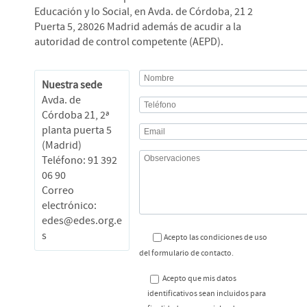
Educación y lo Social, en Avda. de Córdoba, 21 2
Puerta 5, 28026 Madrid además de acudir a la
autoridad de control competente (AEPD).
Nuestra sede
Avda. de
Córdoba 21, 2ª
planta puerta 5
(Madrid)
Teléfono: 91 392
06 90
Correo
electrónico:
edes@edes.org.e
s
Acepto las condiciones de uso
del formulario de contacto.
Acepto que mis datos
identificativos sean incluidos para